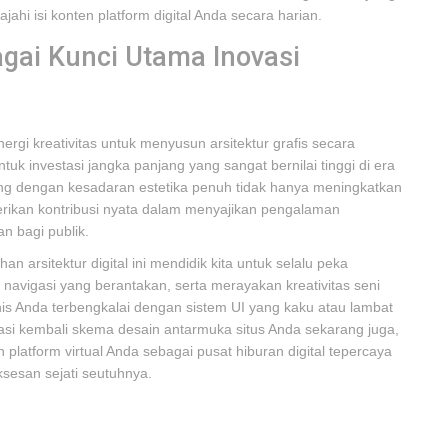
ahi isi konten platform digital Anda secara harian.
gai Kunci Utama Inovasi
rgi kreativitas untuk menyusun arsitektur grafis secara
tuk investasi jangka panjang yang sangat bernilai tinggi di era
ncang dengan kesadaran estetika penuh tidak hanya meningkatkan
ikan kontribusi nyata dalam menyajikan pengalaman
n bagi publik.
n arsitektur digital ini mendidik kita untuk selalu peka
navigasi yang berantakan, serta merayakan kreativitas seni
snis Anda terbengkalai dengan sistem UI yang kaku atau lambat
si kembali skema desain antarmuka situs Anda sekarang juga,
n platform virtual Anda sebagai pusat hiburan digital tepercaya
esan sejati seutuhnya.