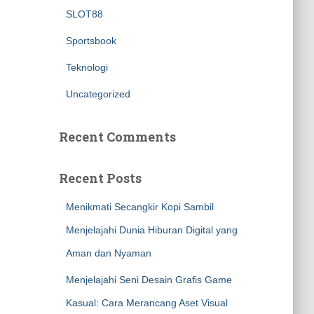
SLOT88
Sportsbook
Teknologi
Uncategorized
Recent Comments
Recent Posts
Menikmati Secangkir Kopi Sambil
Menjelajahi Dunia Hiburan Digital yang
Aman dan Nyaman
Menjelajahi Seni Desain Grafis Game
Kasual: Cara Merancang Aset Visual