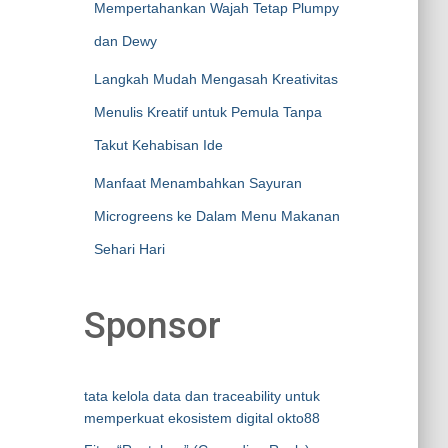
Mempertahankan Wajah Tetap Plumpy
dan Dewy
Langkah Mudah Mengasah Kreativitas
Menulis Kreatif untuk Pemula Tanpa
Takut Kehabisan Ide
Manfaat Menambahkan Sayuran
Microgreens ke Dalam Menu Makanan
Sehari Hari
Sponsor
tata kelola data dan traceability untuk
memperkuat ekosistem digital okto88