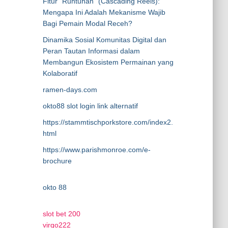
Fitur “Runtuhan” (Cascading Reels):
Mengapa Ini Adalah Mekanisme Wajib
Bagi Pemain Modal Receh?
Dinamika Sosial Komunitas Digital dan
Peran Tautan Informasi dalam
Membangun Ekosistem Permainan yang
Kolaboratif
ramen-days.com
okto88 slot login link alternatif
https://stammtischporkstore.com/index2.
html
https://www.parishmonroe.com/e-
brochure
okto 88
slot bet 200
virgo222