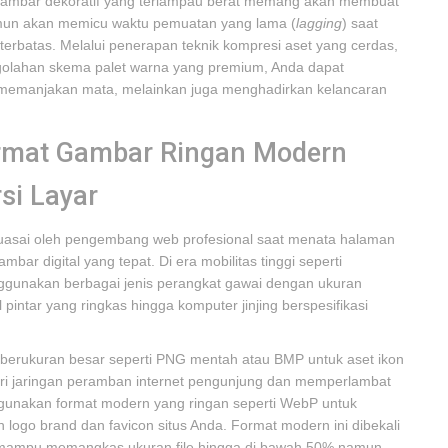
ambar dekoratif yang terlampau berat memang akan membuat
namun akan memicu waktu pemuatan yang lama (
lagging
) saat
 terbatas. Melalui penerapan teknik kompresi aset yang cerdas,
olahan skema palet warna yang premium, Anda dapat
a memanjakan mata, melainkan juga menghadirkan kelancaran
rmat Gambar Ringan Modern
si Layar
dikuasai oleh pengembang web profesional saat menata halaman
bar digital yang tepat. Di era mobilitas tinggi seperti
nggunakan berbagai jenis perangkat gawai dengan ukuran
l pintar yang ringkas hingga komputer jinjing berspesifikasi
 berukuran besar seperti PNG mentah atau BMP untuk aset ikon
i jaringan peramban internet pengunjung dan memperlambat
ggunakan format modern yang ringan seperti WebP untuk
 logo brand dan favicon situs Anda. Format modern ini dibekali
, mampu memangkas ukuran file hingga di bawah 50% namun