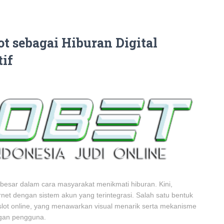
ot sebagai Hiburan Digital
tif
esar dalam cara masyarakat menikmati hiburan. Kini,
rnet dengan sistem akun yang terintegrasi. Salah satu bentuk
 slot online, yang menawarkan visual menarik serta mekanisme
ngan pengguna.