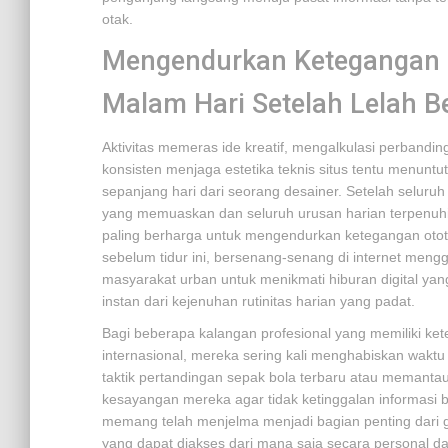
otak.
Mengendurkan Ketegangan S
Malam Hari Setelah Lelah Be
Aktivitas memeras ide kreatif, mengalkulasi perbanding
konsisten menjaga estetika teknis situs tentu menuntut
sepanjang hari dari seorang desainer. Setelah seluruh 
yang memuaskan dan seluruh urusan harian terpenuh
paling berharga untuk mengendurkan ketegangan otot sa
sebelum tidur ini, bersenang-senang di internet meng
masyarakat urban untuk menikmati hiburan digital yang
instan dari kejenuhan rutinitas harian yang padat.
Bagi beberapa kalangan profesional yang memiliki ke
internasional, mereka sering kali menghabiskan waktu
taktik pertandingan sepak bola terbaru atau memantau 
kesayangan mereka agar tidak ketinggalan informasi burs
memang telah menjelma menjadi bagian penting dari g
yang dapat diakses dari mana saja secara personal d