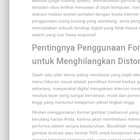
website (
page loading speed
). Memasukkan gambar-g
tampilan situs terlihat menawan di layar komputer, 
diakses melalui ponsel portabel dengan kuota internet
penggunaan ruang kosong yang seimbang, serta peng
menciptakan sebuah lanskap digital yang tidak hany
sistem yang luar biasa responsif.
Pentingnya Penggunaan Fo
untuk Menghilangkan Distor
Salah satu pilar teknis paling mendasar yang wajib 
menu hiburan visual adalah pemilihan format berkas gam
sekarang, masyarakat digital mengakses internet me
resolusi layar yang sangat bervariasi, mulai dari ponse
tinggi yang menuntut ketajaman piksel tingkat tinggi.
Hindari menggunakan format gambar tradisional yang
berulang harian Anda, karena akan membebani memor
performa sistem secara keseluruhan. Beralihlah men
gambar ilustrasi atau format SVG untuk komponen ikon
dengan teknologi kompresi data yang sangat cerdas