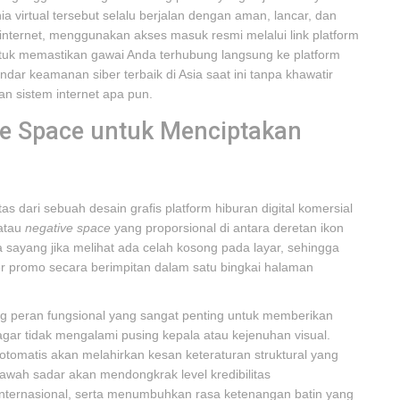
a virtual tersebut selalu berjalan dengan aman, lancar, dan
 internet, menggunakan akses masuk resmi melalui link platform
ntuk memastikan gawai Anda terhubung langsung ke platform
tandar keamanan siber terbaik di Asia saat ini tanpa khawatir
n sistem internet apa pun.
ve Space untuk Menciptakan
s dari sebuah desain grafis platform hiburan digital komersial
 atau
negative space
yang proporsional di antara deretan ikon
yang jika melihat ada celah kosong pada layar, sehingga
 promo secara berimpitan dalam satu bingkai halaman
 peran fungsional yang sangat penting untuk memberikan
ar tidak mengalami pusing kepala atau kejenuhan visual.
 otomatis akan melahirkan kesan keteraturan struktural yang
bawah sadar akan mendongkrak level kredibilitas
k internasional, serta menumbuhkan rasa ketenangan batin yang