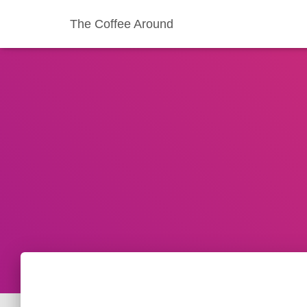
The Coffee Around