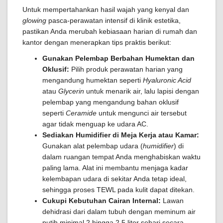
Untuk mempertahankan hasil wajah yang kenyal dan
glowing
pasca-perawatan intensif di klinik estetika,
pastikan Anda merubah kebiasaan harian di rumah dan
kantor dengan menerapkan tips praktis berikut:
Gunakan Pelembap Berbahan Humektan dan
Oklusif:
Pilih produk perawatan harian yang
mengandung humektan seperti
Hyaluronic Acid
atau
Glycerin
untuk menarik air, lalu lapisi dengan
pelembap yang mengandung bahan oklusif
seperti
Ceramide
untuk mengunci air tersebut
agar tidak menguap ke udara AC.
Sediakan Humidifier di Meja Kerja atau Kamar:
Gunakan alat pelembap udara (
humidifier
) di
dalam ruangan tempat Anda menghabiskan waktu
paling lama. Alat ini membantu menjaga kadar
kelembapan udara di sekitar Anda tetap ideal,
sehingga proses TEWL pada kulit dapat ditekan.
Cukupi Kebutuhan Cairan Internal:
Lawan
dehidrasi dari dalam tubuh dengan meminum air
putih minimal 2 hingga 2,5 liter sehari secara