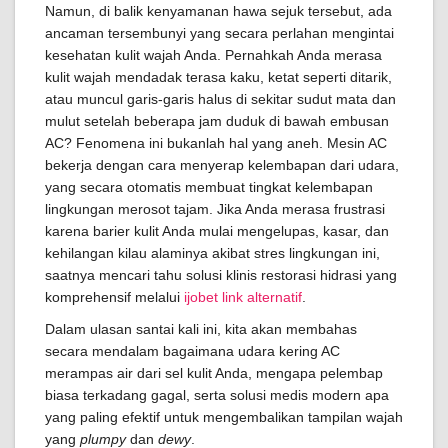
Namun, di balik kenyamanan hawa sejuk tersebut, ada
ancaman tersembunyi yang secara perlahan mengintai
kesehatan kulit wajah Anda. Pernahkah Anda merasa
kulit wajah mendadak terasa kaku, ketat seperti ditarik,
atau muncul garis-garis halus di sekitar sudut mata dan
mulut setelah beberapa jam duduk di bawah embusan
AC? Fenomena ini bukanlah hal yang aneh. Mesin AC
bekerja dengan cara menyerap kelembapan dari udara,
yang secara otomatis membuat tingkat kelembapan
lingkungan merosot tajam. Jika Anda merasa frustrasi
karena barier kulit Anda mulai mengelupas, kasar, dan
kehilangan kilau alaminya akibat stres lingkungan ini,
saatnya mencari tahu solusi klinis restorasi hidrasi yang
komprehensif melalui
ijobet link alternatif
.
Dalam ulasan santai kali ini, kita akan membahas
secara mendalam bagaimana udara kering AC
merampas air dari sel kulit Anda, mengapa pelembap
biasa terkadang gagal, serta solusi medis modern apa
yang paling efektif untuk mengembalikan tampilan wajah
yang
plumpy
dan
dewy
.