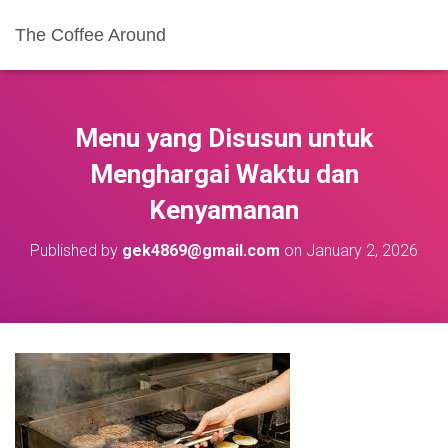
The Coffee Around
Menu yang Disusun untuk
Menghargai Waktu dan
Kenyamanan
Published by
gek4869@gmail.com
on
January 2, 2026