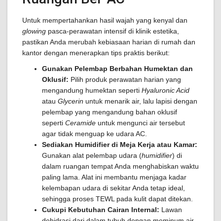
Untuk mempertahankan hasil wajah yang kenyal dan
glowing
pasca-perawatan intensif di klinik estetika,
pastikan Anda merubah kebiasaan harian di rumah dan
kantor dengan menerapkan tips praktis berikut:
Gunakan Pelembap Berbahan Humektan dan
Oklusif:
Pilih produk perawatan harian yang
mengandung humektan seperti
Hyaluronic Acid
atau
Glycerin
untuk menarik air, lalu lapisi dengan
pelembap yang mengandung bahan oklusif
seperti
Ceramide
untuk mengunci air tersebut
agar tidak menguap ke udara AC.
Sediakan Humidifier di Meja Kerja atau Kamar:
Gunakan alat pelembap udara (
humidifier
) di
dalam ruangan tempat Anda menghabiskan waktu
paling lama. Alat ini membantu menjaga kadar
kelembapan udara di sekitar Anda tetap ideal,
sehingga proses TEWL pada kulit dapat ditekan.
Cukupi Kebutuhan Cairan Internal:
Lawan
dehidrasi dari dalam tubuh dengan meminum air