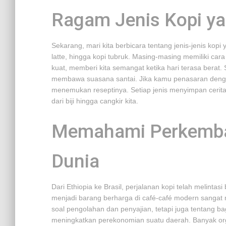
Ragam Jenis Kopi y
Sekarang, mari kita berbicara tentang jenis-jenis kop
latte, hingga kopi tubruk. Masing-masing memiliki car
kuat, memberi kita semangat ketika hari terasa bera
membawa suasana santai. Jika kamu penasaran dengan
menemukan reseptinya. Setiap jenis menyimpan cerit
dari biji hingga cangkir kita.
Memahami Perkemban
Dunia
Dari Ethiopia ke Brasil, perjalanan kopi telah melinta
menjadi barang berharga di café-café modern sangat
soal pengolahan dan penyajian, tetapi juga tentang b
meningkatkan perekonomian suatu daerah. Banyak or