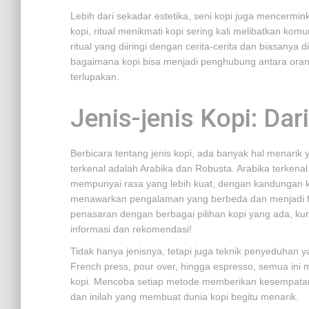
Lebih dari sekadar estetika, seni kopi juga mencermi
kopi, ritual menikmati kopi sering kali melibatkan komu
ritual yang diiringi dengan cerita-cerita dan biasanya 
bagaimana kopi bisa menjadi penghubung antara ora
terlupakan.
Jenis-jenis Kopi: Dar
Berbicara tentang jenis kopi, ada banyak hal menarik 
terkenal adalah Arabika dan Robusta. Arabika terken
mempunyai rasa yang lebih kuat, dengan kandungan kafe
menawarkan pengalaman yang berbeda dan menjadi fav
penasaran dengan berbagai pilihan kopi yang ada, ku
informasi dan rekomendasi!
Tidak hanya jenisnya, tetapi juga teknik penyeduhan 
French press, pour over, hingga espresso, semua in
kopi. Mencoba setiap metode memberikan kesempatan ba
dan inilah yang membuat dunia kopi begitu menarik.