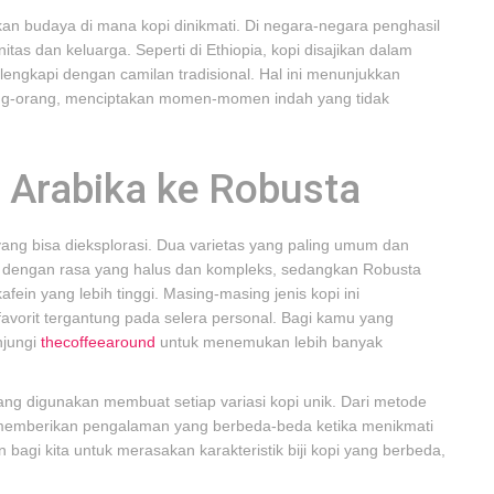
nkan budaya di mana kopi dinikmati. Di negara-negara penghasil
nitas dan keluarga. Seperti di Ethiopia, kopi disajikan dalam
dilengkapi dengan camilan tradisional. Hal ini menunjukkan
ng-orang, menciptakan momen-momen indah yang tidak
i Arabika ke Robusta
yang bisa dieksplorasi. Dua varietas yang paling umum dan
al dengan rasa yang halus dan kompleks, sedangkan Robusta
in yang lebih tinggi. Masing-masing jenis kopi ini
orit tergantung pada selera personal. Bagi kamu yang
njungi
thecoffeearound
untuk menemukan lebih banyak
yang digunakan membuat setiap variasi kopi unik. Dari metode
i memberikan pengalaman yang berbeda-beda ketika menikmati
gi kita untuk merasakan karakteristik biji kopi yang berbeda,