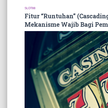
SLOT88
Fitur “Runtuhan” (Cascadin
Mekanisme Wajib Bagi Pem