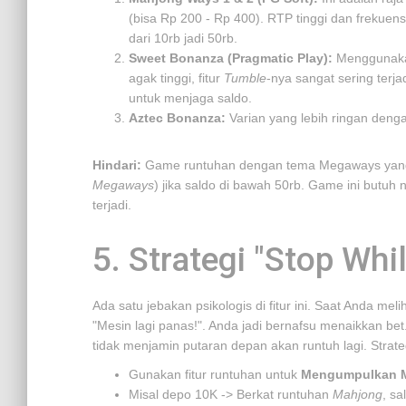
(bisa Rp 200 - Rp 400). RTP tinggi dan frekuen
dari 10rb jadi 50rb.
Sweet Bonanza (Pragmatic Play):
Menggunaka
agak tinggi, fitur
Tumble
-nya sangat sering terj
untuk menjaga saldo.
Aztec Bonanza:
Varian yang lebih ringan deng
Hindari:
Game runtuhan dengan tema Megaways yang 
Megaways
) jika saldo di bawah 50rb. Game ini butuh
terjadi.
5. Strategi "Stop Whi
Ada satu jebakan psikologis di fitur ini. Saat Anda me
"Mesin lagi panas!". Anda jadi bernafsu menaikkan bet
tidak menjamin putaran depan akan runtuh lagi. Strateg
Gunakan fitur runtuhan untuk
Mengumpulkan 
Misal depo 10K -> Berkat runtuhan
Mahjong
, sa