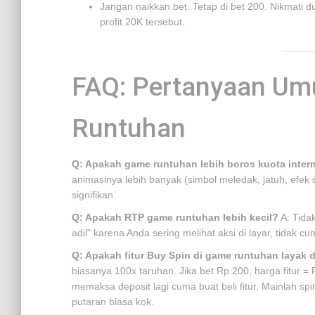
Jangan naikkan bet. Tetap di bet 200. Nikmati d
profit 20K tersebut.
FAQ: Pertanyaan Um
Runtuhan
Q: Apakah game runtuhan lebih boros kuota inter
animasinya lebih banyak (simbol meledak, jatuh, efek
signifikan.
Q: Apakah RTP game runtuhan lebih kecil?
A: Tidak
adil" karena Anda sering melihat aksi di layar, tidak 
Q: Apakah fitur Buy Spin di game runtuhan layak 
biasanya 100x taruhan. Jika bet Rp 200, harga fitur
memaksa deposit lagi cuma buat beli fitur. Mainlah spin 
putaran biasa kok.