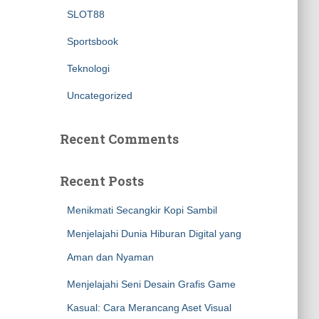
SLOT88
Sportsbook
Teknologi
Uncategorized
Recent Comments
Recent Posts
Menikmati Secangkir Kopi Sambil
Menjelajahi Dunia Hiburan Digital yang
Aman dan Nyaman
Menjelajahi Seni Desain Grafis Game
Kasual: Cara Merancang Aset Visual