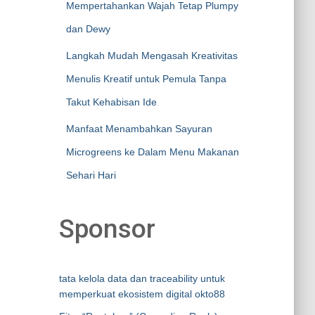
Mempertahankan Wajah Tetap Plumpy
dan Dewy
Langkah Mudah Mengasah Kreativitas
Menulis Kreatif untuk Pemula Tanpa
Takut Kehabisan Ide
Manfaat Menambahkan Sayuran
Microgreens ke Dalam Menu Makanan
Sehari Hari
Sponsor
tata kelola data dan traceability untuk
memperkuat ekosistem digital okto88