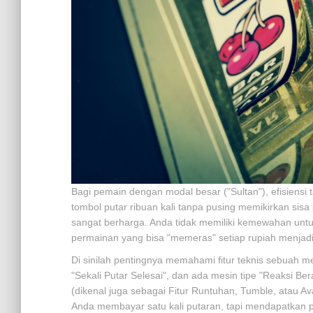
Bagi pemain dengan modal besar ("Sultan"), efisiens
tombol putar ribuan kali tanpa pusing memikirkan sis
sangat berharga. Anda tidak memiliki kemewahan u
permainan yang bisa "memeras" setiap rupiah menjadi
Di sinilah pentingnya memahami fitur teknis sebuah m
"Sekali Putar Selesai", dan ada mesin tipe "Reaksi Bera
(dikenal juga sebagai Fitur Runtuhan, Tumble, atau A
Anda membayar satu kali putaran, tapi mendapatkan pe