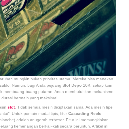
i taruhan mungkin bukan prioritas utama. Mereka bisa menekan
a saldo. Namun, bagi Anda pejuang
Slot Depo 10K
, setiap koin
ntuk membuang-buang putaran. Anda membutuhkan mekanisme
 durasi bermain yang maksimal.
esin
slot
. Tidak semua mesin diciptakan sama. Ada mesin tipe
ntai". Untuk pemain modal tipis, fitur
Cascading Reels
valanche) adalah anugerah terbesar. Fitur ini memungkinkan
luang kemenangan berkali-kali secara beruntun. Artikel ini