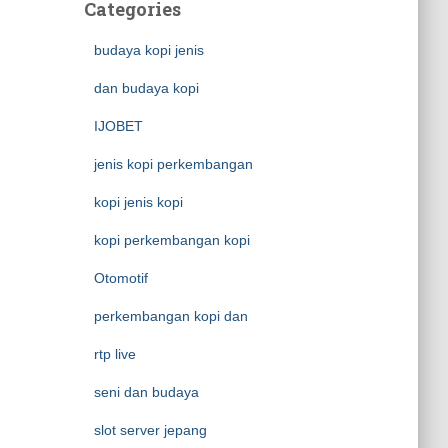
Categories
budaya kopi jenis
dan budaya kopi
IJOBET
jenis kopi perkembangan
kopi jenis kopi
kopi perkembangan kopi
Otomotif
perkembangan kopi dan
rtp live
seni dan budaya
slot server jepang