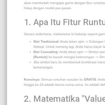
akan membedah mengapa game dengan fitur runtuhan a
hidup dengan modal pas-pasan.
1. Apa Itu Fitur Run
Secara sederhana, mekanisme ini bekerja seperti ga
Slot Tradisional:
Anda tekan spin -> Gulungan b
Selesai. Untuk menang lagi, Anda harus bayar la
Slot Cascading:
Anda tekan spin -> Simbol sam
(Runtuh)
ke bawah mengisi kekosongan -> Simbo
Jika simbol baru itu membentuk kombinasi menan
kemenangan.
Kuncinya:
Semua runtuhan susulan itu
GRATIS
. And
hingga ke-10 adalah bonus cuma-cuma. Ini adalah defin
2. Matematika "Valu