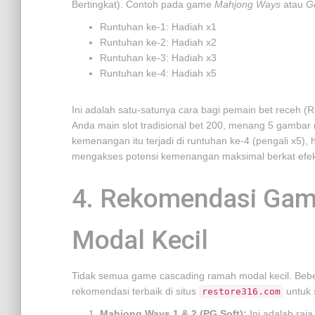
Bertingkat). Contoh pada game
Mahjong Ways
atau
G
Runtuhan ke-1: Hadiah x1
Runtuhan ke-2: Hadiah x2
Runtuhan ke-3: Hadiah x3
Runtuhan ke-4: Hadiah x5
Ini adalah satu-satunya cara bagi pemain bet receh 
Anda main slot tradisional bet 200, menang 5 gambar m
kemenangan itu terjadi di runtuhan ke-4 (pengali x5),
mengakses potensi kemenangan maksimal berkat efek 
4. Rekomendasi Gam
Modal Kecil
Tidak semua game cascading ramah modal kecil. Beberap
rekomendasi terbaik di situs
untuk s
restore316.com
Mahjong Ways 1 & 2 (PG Soft):
Ini adalah raja