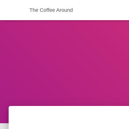
The Coffee Around