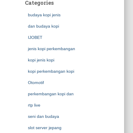
Categories
budaya kopi jenis
dan budaya kopi
IJOBET
jenis kopi perkembangan
kopi jenis kopi
kopi perkembangan kopi
Otomotif
perkembangan kopi dan
rtp live
seni dan budaya
slot server jepang