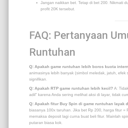
Jangan naikkan bet. Tetap di bet 200. Nikmati d
profit 20K tersebut.
FAQ: Pertanyaan Um
Runtuhan
Q: Apakah game runtuhan lebih boros kuota inter
animasinya lebih banyak (simbol meledak, jatuh, efek
signifikan.
Q: Apakah RTP game runtuhan lebih kecil?
A: Tidak
adil" karena Anda sering melihat aksi di layar, tidak 
Q: Apakah fitur Buy Spin di game runtuhan layak 
biasanya 100x taruhan. Jika bet Rp 200, harga fitur
memaksa deposit lagi cuma buat beli fitur. Mainlah spin 
putaran biasa kok.