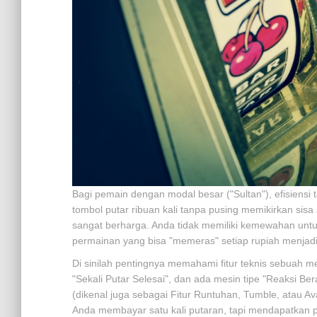
Bagi pemain dengan modal besar ("Sultan"), efisiens
tombol putar ribuan kali tanpa pusing memikirkan sis
sangat berharga. Anda tidak memiliki kemewahan u
permainan yang bisa "memeras" setiap rupiah menjadi
Di sinilah pentingnya memahami fitur teknis sebuah m
"Sekali Putar Selesai", dan ada mesin tipe "Reaksi Bera
(dikenal juga sebagai Fitur Runtuhan, Tumble, atau A
Anda membayar satu kali putaran, tapi mendapatkan pe