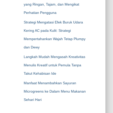
yang Ringan, Tajam, dan Mengikat
Perhatian Pengguna
Strategi Mengatasi Efek Buruk Udara
Kering AC pada Kulit: Strategi
Mempertahankan Wajah Tetap Plumpy
dan Dewy
Langkah Mudah Mengasah Kreativitas
Menulis Kreatif untuk Pemula Tanpa
Takut Kehabisan Ide
Manfaat Menambahkan Sayuran
Microgreens ke Dalam Menu Makanan
Sehari Hari