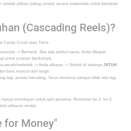
dalah pilihan paling cerdas secara matematis untuk bertahan
tuhan (Cascading Reels)?
me
Candy Crush
atau
Tetris
.
erputar -> Berhenti. Jika ada simbol sama, Anda dibayar.
gi untuk putaran berikutnya.
a pecah/meledak -> Anda dibayar -> Simbol di atasnya
JATUH
l baru muncul dari langit.
g lagi, proses berulang. Terus menerus sampai tidak ada lagi
a hanya membayar untuk spin pertama. Runtuhan ke-2, ke-3,
isi efisiensi modal.
e for Money"