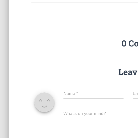
0 C
Leav
Name
*
Em
What's on your mind?