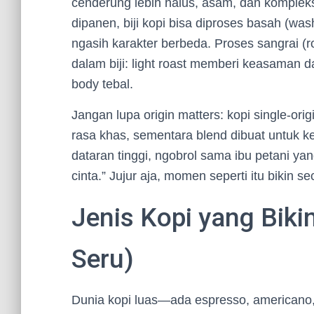
cenderung lebih halus, asam, dan kompleks;
dipanen, biji kopi bisa diproses basah (was
ngasih karakter berbeda. Proses sangrai (
dalam biji: light roast memberi keasaman d
body tebal.
Jangan lupa origin matters: kopi single-orig
rasa khas, sementara blend dibuat untuk k
dataran tinggi, ngobrol sama ibu petani yan
cinta.” Jujur aja, momen seperti itu bikin s
Jenis Kopi yang Biki
Seru)
Dunia kopi luas—ada espresso, americano, 