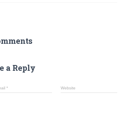
omments
e a Reply
ail
*
Website