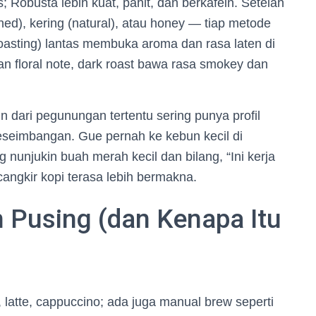
 Robusta lebih kuat, pahit, dan berkafein. Setelah
hed), kering (natural), atau honey — tiap metode
roasting) lantas membuka aroma dan rasa laten di
an floral note, dark roast bawa rasa smokey dan
in dari pegunungan tertentu sering punya profil
eseimbangan. Gue pernah ke kebun kecil di
g nunjukin buah merah kecil dan bilang, “Ini kerja
ecangkir kopi terasa lebih bermakna.
n Pusing (dan Kenapa Itu
latte, cappuccino; ada juga manual brew seperti