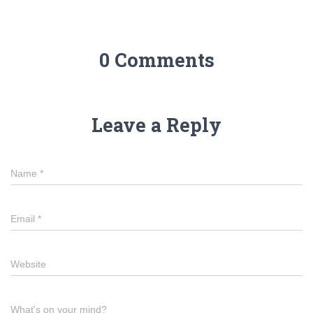
0 Comments
Leave a Reply
Name
*
Email
*
Website
What's on your mind?