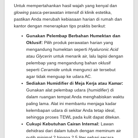
Untuk mempertahankan hasil wajah yang kenyal dan
glowing
pasca-perawatan intensif di klinik estetika,
pastikan Anda merubah kebiasaan harian di rumah dan
kantor dengan menerapkan tips praktis berikut:
Gunakan Pelembap Berbahan Humektan dan
Oklusif:
Pilih produk perawatan harian yang
mengandung humektan seperti
Hyaluronic Acid
atau
Glycerin
untuk menarik air, lalu lapisi dengan
pelembap yang mengandung bahan oklusif
seperti
Ceramide
untuk mengunci air tersebut
agar tidak menguap ke udara AC.
Sediakan Humidifier di Meja Kerja atau Kamar:
Gunakan alat pelembap udara (
humidifier
) di
dalam ruangan tempat Anda menghabiskan waktu
paling lama. Alat ini membantu menjaga kadar
kelembapan udara di sekitar Anda tetap ideal,
sehingga proses TEWL pada kulit dapat ditekan.
Cukupi Kebutuhan Cairan Internal:
Lawan
dehidrasi dari dalam tubuh dengan meminum air
putih minimal 2 hingga 2,5 liter sehari secara