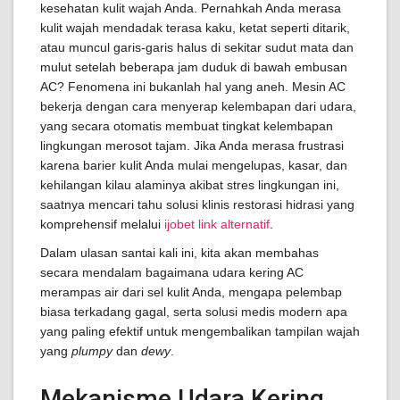
kesehatan kulit wajah Anda. Pernahkah Anda merasa
kulit wajah mendadak terasa kaku, ketat seperti ditarik,
atau muncul garis-garis halus di sekitar sudut mata dan
mulut setelah beberapa jam duduk di bawah embusan
AC? Fenomena ini bukanlah hal yang aneh. Mesin AC
bekerja dengan cara menyerap kelembapan dari udara,
yang secara otomatis membuat tingkat kelembapan
lingkungan merosot tajam. Jika Anda merasa frustrasi
karena barier kulit Anda mulai mengelupas, kasar, dan
kehilangan kilau alaminya akibat stres lingkungan ini,
saatnya mencari tahu solusi klinis restorasi hidrasi yang
komprehensif melalui
ijobet link alternatif
.
Dalam ulasan santai kali ini, kita akan membahas
secara mendalam bagaimana udara kering AC
merampas air dari sel kulit Anda, mengapa pelembap
biasa terkadang gagal, serta solusi medis modern apa
yang paling efektif untuk mengembalikan tampilan wajah
yang
plumpy
dan
dewy
.
Mekanisme Udara Kering