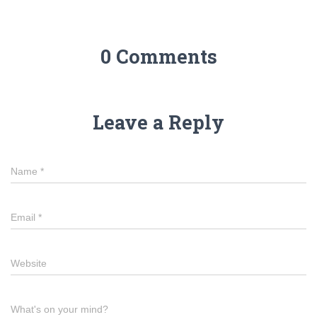
0 Comments
Leave a Reply
Name
*
Email
*
Website
What's on your mind?