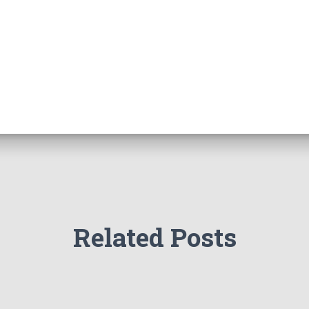
Related Posts