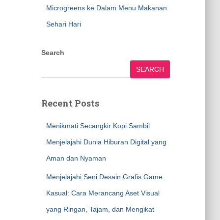
Microgreens ke Dalam Menu Makanan
Sehari Hari
Search
SEARCH
Recent Posts
Menikmati Secangkir Kopi Sambil
Menjelajahi Dunia Hiburan Digital yang
Aman dan Nyaman
Menjelajahi Seni Desain Grafis Game
Kasual: Cara Merancang Aset Visual
yang Ringan, Tajam, dan Mengikat