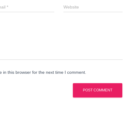
ail
*
Website
in this browser for the next time I comment.