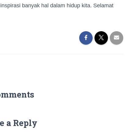
pirasi banyak hal dalam hidup kita. Selamat
omments
e a Reply