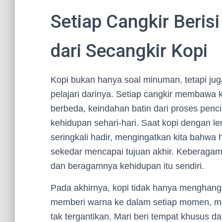
Setiap Cangkir Berisi 
dari Secangkir Kopi
Kopi bukan hanya soal minuman, tetapi juga
pelajari darinya. Setiap cangkir membawa k
berbeda, keindahan batin dari proses penc
kehidupan sehari-hari. Saat kopi dengan l
seringkali hadir, mengingatkan kita bahwa
sekedar mencapai tujuan akhir. Keberaga
dan beragamnya kehidupan itu sendiri.
Pada akhirnya, kopi tidak hanya menghangat
memberi warna ke dalam setiap momen, me
tak tergantikan. Mari beri tempat khusus d