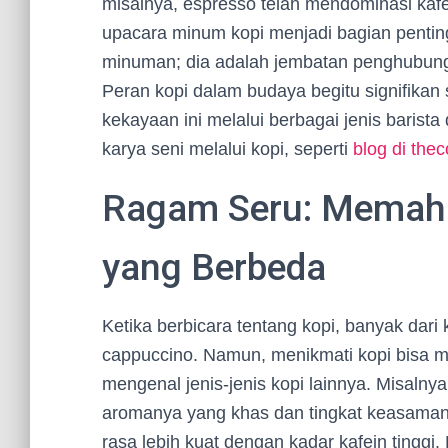
misalnya, espresso telah mendominasi kafe
upacara minum kopi menjadi bagian penting
minuman; dia adalah jembatan penghubun
Peran kopi dalam budaya begitu signifika
kekayaan ini melalui berbagai jenis barist
karya seni melalui kopi, seperti
blog di the
Ragam Seru: Memaha
yang Berbeda
Ketika berbicara tentang kopi, banyak dari
cappuccino. Namun, menikmati kopi bisa m
mengenal jenis-jenis kopi lainnya. Misalny
aromanya yang khas dan tingkat keasaman 
rasa lebih kuat dengan kadar kafein tinggi.