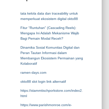
tata kelola data dan traceability untuk
memperkuat ekosistem digital okto88
Fitur “Runtuhan” (Cascading Reels):
Mengapa Ini Adalah Mekanisme Wajib
Bagi Pemain Modal Receh?
Dinamika Sosial Komunitas Digital dan
Peran Tautan Informasi dalam
Membangun Ekosistem Permainan yang
Kolaboratif
ramen-days.com
okto88 slot login link alternatif
https://stammtischporkstore.com/index2.
html
https://www.parishmonroe.com/e-