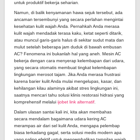
untuk produktif bekerja seharian.
Namun, di balik kenyamanan hawa sejuk tersebut, ada
ancaman tersembunyi yang secara perlahan mengintai
kesehatan kulit wajah Anda. Pernahkah Anda merasa
kulit wajah mendadak terasa kaku, ketat seperti ditarik,
atau muncul garis-garis halus di sekitar sudut mata dan
mulut setelah beberapa jam duduk di bawah embusan
AC? Fenomena ini bukanlah hal yang aneh. Mesin AC
bekerja dengan cara menyerap kelembapan dari udara,
yang secara otomatis membuat tingkat kelembapan
lingkungan merosot tajam. Jika Anda merasa frustrasi
karena barier kulit Anda mulai mengelupas, kasar, dan
kehilangan kilau alaminya akibat stres lingkungan ini,
saatnya mencari tahu solusi klinis restorasi hidrasi yang
komprehensif melalui
ijobet link alternatif
.
Dalam ulasan santai kali ini, kita akan membahas
secara mendalam bagaimana udara kering AC
merampas air dari sel kulit Anda, mengapa pelembap
biasa terkadang gagal, serta solusi medis modern apa
yang paling efektif untuk mengembalikan tampilan wajah