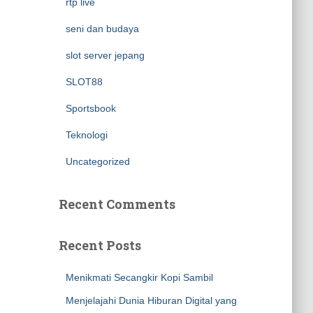
rtp live
seni dan budaya
slot server jepang
SLOT88
Sportsbook
Teknologi
Uncategorized
Recent Comments
Recent Posts
Menikmati Secangkir Kopi Sambil
Menjelajahi Dunia Hiburan Digital yang