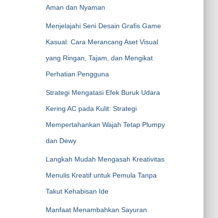
Aman dan Nyaman
Menjelajahi Seni Desain Grafis Game
Kasual: Cara Merancang Aset Visual
yang Ringan, Tajam, dan Mengikat
Perhatian Pengguna
Strategi Mengatasi Efek Buruk Udara
Kering AC pada Kulit: Strategi
Mempertahankan Wajah Tetap Plumpy
dan Dewy
Langkah Mudah Mengasah Kreativitas
Menulis Kreatif untuk Pemula Tanpa
Takut Kehabisan Ide
Manfaat Menambahkan Sayuran