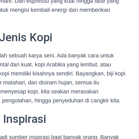
mani. Dari espresso yang kuat hingga latte yang
 untuk mengisi kembali energi dan memberikan
 Jenis Kopi
alah sebuah karya seni. Ada banyak cara untuk
ntal dan kuat, kopi Arabika yang lembut, atau
opi memiliki kisahnya sendiri. Bayangkan, biji kopi
r matahari, dan disiram hujan, semua itu
a menyesap kopi, kita seakan merasakan
, pengolahan, hingga penyeduhan di cangkir kita.
Inspirasi
jadi sumber inspirasi bagi banyak orang. Banyak