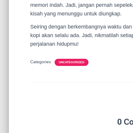
memori indah. Jadi, jangan pernah sepelek
kisah yang menunggu untuk diungkap.
Seiring dengan berkembangnya waktu dan tr
kopi akan selalu ada. Jadi, nikmatilah seti
perjalanan hidupmu!
Categories:
UNCATEGORIZED
0 C