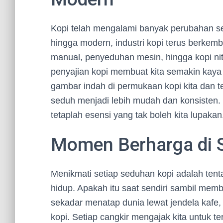
Kopi telah mengalami banyak perubahan sej
hingga modern, industri kopi terus berkem
manual, penyeduhan mesin, hingga kopi nit
penyajian kopi membuat kita semakin kaya a
gambar indah di permukaan kopi kita dan 
seduh menjadi lebih mudah dan konsisten. 
tetaplah esensi yang tak boleh kita lupakan
Momen Berharga di 
Menikmati setiap seduhan kopi adalah te
hidup. Apakah itu saat sendiri sambil mem
sekadar menatap dunia lewat jendela kafe,
kopi. Setiap cangkir mengajak kita untuk 