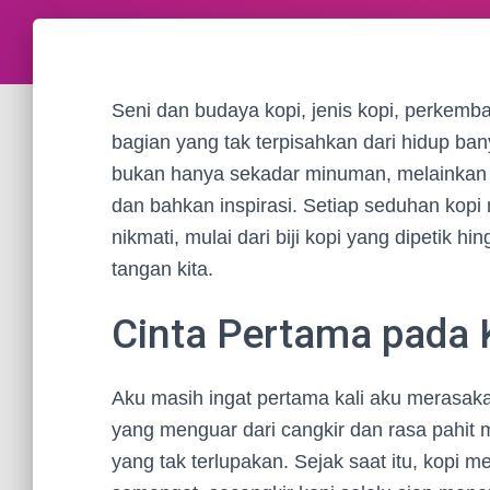
Seni dan budaya kopi, jenis kopi, perkemban
bagian yang tak terpisahkan dari hidup ban
bukan hanya sekadar minuman, melainkan
dan bahkan inspirasi. Setiap seduhan kopi
nikmati, mulai dari biji kopi yang dipetik 
tangan kita.
Cinta Pertama pada 
Aku masih ingat pertama kali aku merasaka
yang menguar dari cangkir dan rasa pahit
yang tak terlupakan. Sejak saat itu, kopi m