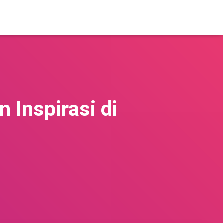
 Inspirasi di