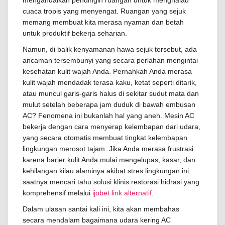
mengandalkan pendingin ruangan untuk menghalau
cuaca tropis yang menyengat. Ruangan yang sejuk
memang membuat kita merasa nyaman dan betah
untuk produktif bekerja seharian.
Namun, di balik kenyamanan hawa sejuk tersebut, ada
ancaman tersembunyi yang secara perlahan mengintai
kesehatan kulit wajah Anda. Pernahkah Anda merasa
kulit wajah mendadak terasa kaku, ketat seperti ditarik,
atau muncul garis-garis halus di sekitar sudut mata dan
mulut setelah beberapa jam duduk di bawah embusan
AC? Fenomena ini bukanlah hal yang aneh. Mesin AC
bekerja dengan cara menyerap kelembapan dari udara,
yang secara otomatis membuat tingkat kelembapan
lingkungan merosot tajam. Jika Anda merasa frustrasi
karena barier kulit Anda mulai mengelupas, kasar, dan
kehilangan kilau alaminya akibat stres lingkungan ini,
saatnya mencari tahu solusi klinis restorasi hidrasi yang
komprehensif melalui
ijobet link alternatif
.
Dalam ulasan santai kali ini, kita akan membahas
secara mendalam bagaimana udara kering AC