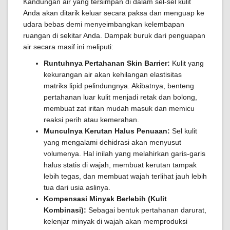
Kandungan air yang tersimpan di dalam sel-sel kulit
Anda akan ditarik keluar secara paksa dan menguap ke
udara bebas demi menyeimbangkan kelembapan
ruangan di sekitar Anda. Dampak buruk dari penguapan
air secara masif ini meliputi:
Runtuhnya Pertahanan Skin Barrier:
Kulit yang
kekurangan air akan kehilangan elastisitas
matriks lipid pelindungnya. Akibatnya, benteng
pertahanan luar kulit menjadi retak dan bolong,
membuat zat iritan mudah masuk dan memicu
reaksi perih atau kemerahan.
Munculnya Kerutan Halus Penuaan:
Sel kulit
yang mengalami dehidrasi akan menyusut
volumenya. Hal inilah yang melahirkan garis-garis
halus statis di wajah, membuat kerutan tampak
lebih tegas, dan membuat wajah terlihat jauh lebih
tua dari usia aslinya.
Kompensasi Minyak Berlebih (Kulit
Kombinasi):
Sebagai bentuk pertahanan darurat,
kelenjar minyak di wajah akan memproduksi