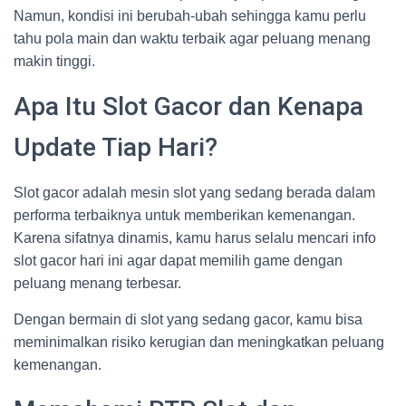
Namun, kondisi ini berubah-ubah sehingga kamu perlu
tahu pola main dan waktu terbaik agar peluang menang
makin tinggi.
Apa Itu Slot Gacor dan Kenapa
Update Tiap Hari?
Slot gacor adalah mesin slot yang sedang berada dalam
performa terbaiknya untuk memberikan kemenangan.
Karena sifatnya dinamis, kamu harus selalu mencari info
slot gacor hari ini agar dapat memilih game dengan
peluang menang terbesar.
Dengan bermain di slot yang sedang gacor, kamu bisa
meminimalkan risiko kerugian dan meningkatkan peluang
kemenangan.