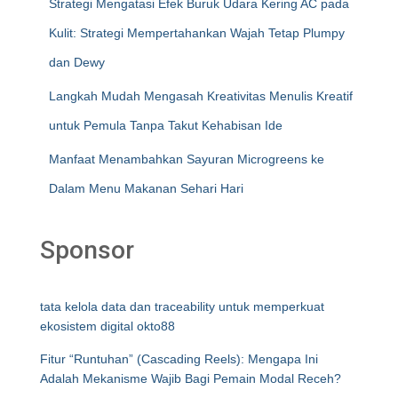
Strategi Mengatasi Efek Buruk Udara Kering AC pada
Kulit: Strategi Mempertahankan Wajah Tetap Plumpy
dan Dewy
Langkah Mudah Mengasah Kreativitas Menulis Kreatif
untuk Pemula Tanpa Takut Kehabisan Ide
Manfaat Menambahkan Sayuran Microgreens ke
Dalam Menu Makanan Sehari Hari
Sponsor
tata kelola data dan traceability untuk memperkuat
ekosistem digital okto88
Fitur “Runtuhan” (Cascading Reels): Mengapa Ini
Adalah Mekanisme Wajib Bagi Pemain Modal Receh?