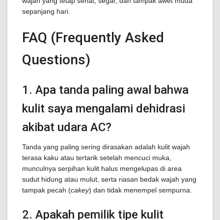
wajah yang tetap sehat, segar, dan tampak awet muda
sepanjang hari.
FAQ (Frequently Asked
Questions)
1. Apa tanda paling awal bahwa
kulit saya mengalami dehidrasi
akibat udara AC?
Tanda yang paling sering dirasakan adalah kulit wajah
terasa kaku atau tertarik setelah mencuci muka,
munculnya serpihan kulit halus mengelupas di area
sudut hidung atau mulut, serta riasan bedak wajah yang
tampak pecah (
cakey
) dan tidak menempel sempurna.
2. Apakah pemilik tipe kulit