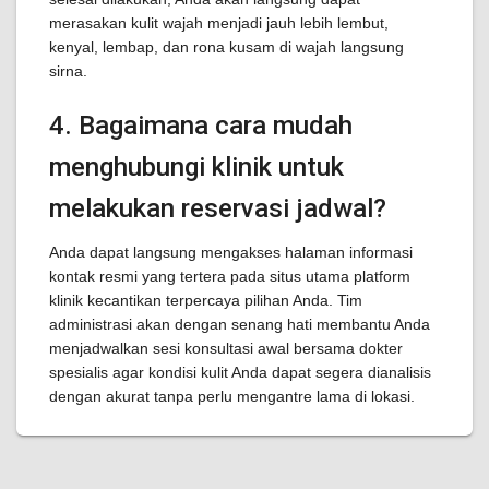
merasakan kulit wajah menjadi jauh lebih lembut,
kenyal, lembap, dan rona kusam di wajah langsung
sirna.
4. Bagaimana cara mudah
menghubungi klinik untuk
melakukan reservasi jadwal?
Anda dapat langsung mengakses halaman informasi
kontak resmi yang tertera pada situs utama platform
klinik kecantikan terpercaya pilihan Anda. Tim
administrasi akan dengan senang hati membantu Anda
menjadwalkan sesi konsultasi awal bersama dokter
spesialis agar kondisi kulit Anda dapat segera dianalisis
dengan akurat tanpa perlu mengantre lama di lokasi.