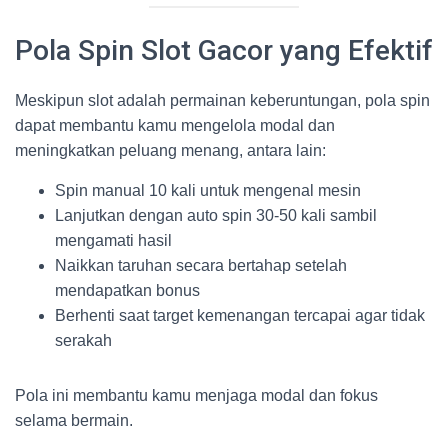
Pola Spin Slot Gacor yang Efektif
Meskipun slot adalah permainan keberuntungan, pola spin
dapat membantu kamu mengelola modal dan
meningkatkan peluang menang, antara lain:
Spin manual 10 kali untuk mengenal mesin
Lanjutkan dengan auto spin 30-50 kali sambil
mengamati hasil
Naikkan taruhan secara bertahap setelah
mendapatkan bonus
Berhenti saat target kemenangan tercapai agar tidak
serakah
Pola ini membantu kamu menjaga modal dan fokus
selama bermain.