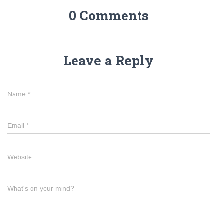
0 Comments
Leave a Reply
Name
*
Email
*
Website
What's on your mind?