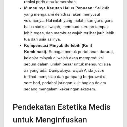
reaksi perih atau kemerahan.
Munculnya Kerutan Halus Penuaan:
Sel kulit
yang mengalami dehidrasi akan menyusut
volumenya. Hal inilah yang melahirkan garis-garis
halus statis di wajah, membuat kerutan tampak
lebih tegas, dan membuat wajah terlihat jauh lebih
tua dari usia aslinya.
Kompensasi Minyak Berlebih (Kulit
Kombinasi):
Sebagai bentuk pertahanan darurat,
kelenjar minyak di wajah akan memproduksi
sebum dalam jumlah besar untuk mengunci sisa
air yang ada. Dampaknya, wajah Anda justru
terlihat mengkilap dan gampang berjerawat di
sore hari, padahal jaringan kulit bagian dalam
sedang mengalami kekeringan ekstrem.
Pendekatan Estetika Medis
untuk Menginfuskan