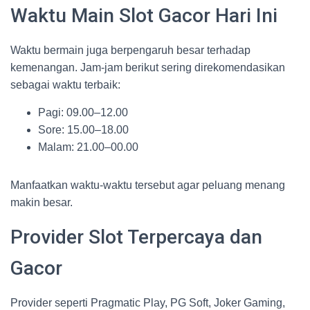
Waktu Main Slot Gacor Hari Ini
Waktu bermain juga berpengaruh besar terhadap
kemenangan. Jam-jam berikut sering direkomendasikan
sebagai waktu terbaik:
Pagi: 09.00–12.00
Sore: 15.00–18.00
Malam: 21.00–00.00
Manfaatkan waktu-waktu tersebut agar peluang menang
makin besar.
Provider Slot Terpercaya dan
Gacor
Provider seperti Pragmatic Play, PG Soft, Joker Gaming,