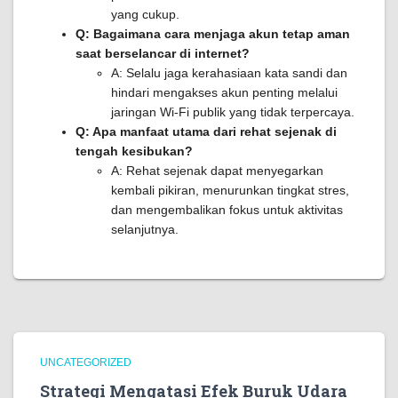
yang cukup.
Q: Bagaimana cara menjaga akun tetap aman
saat berselancar di internet?
A: Selalu jaga kerahasiaan kata sandi dan
hindari mengakses akun penting melalui
jaringan Wi-Fi publik yang tidak terpercaya.
Q: Apa manfaat utama dari rehat sejenak di
tengah kesibukan?
A: Rehat sejenak dapat menyegarkan
kembali pikiran, menurunkan tingkat stres,
dan mengembalikan fokus untuk aktivitas
selanjutnya.
UNCATEGORIZED
Strategi Mengatasi Efek Buruk Udara