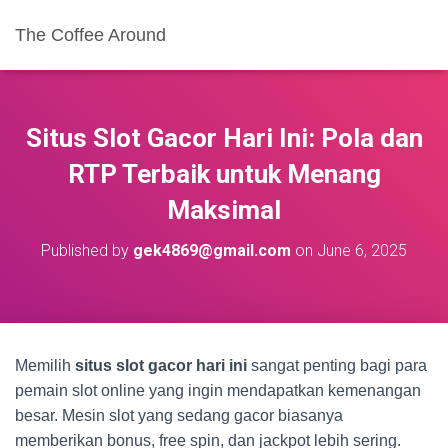
The Coffee Around
Situs Slot Gacor Hari Ini: Pola dan
RTP Terbaik untuk Menang
Maksimal
Published by
gek4869@gmail.com
on
June 6, 2025
Memilih
situs slot gacor hari ini
sangat penting bagi para
pemain slot online yang ingin mendapatkan kemenangan
besar. Mesin slot yang sedang gacor biasanya
memberikan bonus, free spin, dan jackpot lebih sering.