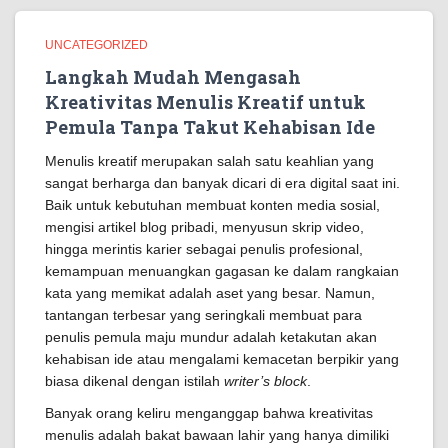
UNCATEGORIZED
Langkah Mudah Mengasah
Kreativitas Menulis Kreatif untuk
Pemula Tanpa Takut Kehabisan Ide
Menulis kreatif merupakan salah satu keahlian yang
sangat berharga dan banyak dicari di era digital saat ini.
Baik untuk kebutuhan membuat konten media sosial,
mengisi artikel blog pribadi, menyusun skrip video,
hingga merintis karier sebagai penulis profesional,
kemampuan menuangkan gagasan ke dalam rangkaian
kata yang memikat adalah aset yang besar. Namun,
tantangan terbesar yang seringkali membuat para
penulis pemula maju mundur adalah ketakutan akan
kehabisan ide atau mengalami kemacetan berpikir yang
biasa dikenal dengan istilah
writer’s block
.
Banyak orang keliru menganggap bahwa kreativitas
menulis adalah bakat bawaan lahir yang hanya dimiliki