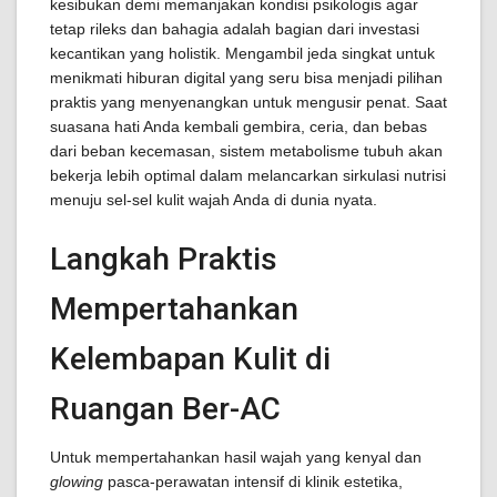
kesibukan demi memanjakan kondisi psikologis agar
tetap rileks dan bahagia adalah bagian dari investasi
kecantikan yang holistik. Mengambil jeda singkat untuk
menikmati hiburan digital yang seru bisa menjadi pilihan
praktis yang menyenangkan untuk mengusir penat. Saat
suasana hati Anda kembali gembira, ceria, dan bebas
dari beban kecemasan, sistem metabolisme tubuh akan
bekerja lebih optimal dalam melancarkan sirkulasi nutrisi
menuju sel-sel kulit wajah Anda di dunia nyata.
Langkah Praktis
Mempertahankan
Kelembapan Kulit di
Ruangan Ber-AC
Untuk mempertahankan hasil wajah yang kenyal dan
glowing
pasca-perawatan intensif di klinik estetika,