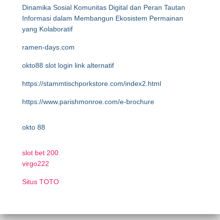
Dinamika Sosial Komunitas Digital dan Peran Tautan
Informasi dalam Membangun Ekosistem Permainan
yang Kolaboratif
ramen-days.com
okto88 slot login link alternatif
https://stammtischporkstore.com/index2.html
https://www.parishmonroe.com/e-brochure
okto 88
slot bet 200
virgo222
Situs TOTO