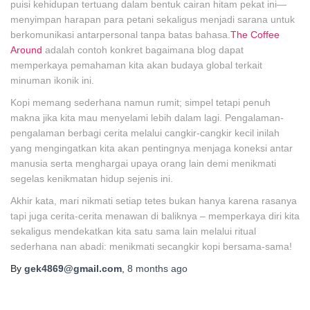
puisi kehidupan tertuang dalam bentuk cairan hitam pekat ini—
menyimpan harapan para petani sekaligus menjadi sarana untuk
berkomunikasi antarpersonal tanpa batas bahasa.
The Coffee
Around
adalah contoh konkret bagaimana blog dapat
memperkaya pemahaman kita akan budaya global terkait
minuman ikonik ini.
Kopi memang sederhana namun rumit; simpel tetapi penuh
makna jika kita mau menyelami lebih dalam lagi. Pengalaman-
pengalaman berbagi cerita melalui cangkir-cangkir kecil inilah
yang mengingatkan kita akan pentingnya menjaga koneksi antar
manusia serta menghargai upaya orang lain demi menikmati
segelas kenikmatan hidup sejenis ini.
Akhir kata, mari nikmati setiap tetes bukan hanya karena rasanya
tapi juga cerita-cerita menawan di baliknya – memperkaya diri kita
sekaligus mendekatkan kita satu sama lain melalui ritual
sederhana nan abadi: menikmati secangkir kopi bersama-sama!
By
gek4869@gmail.com
,
8 months
ago