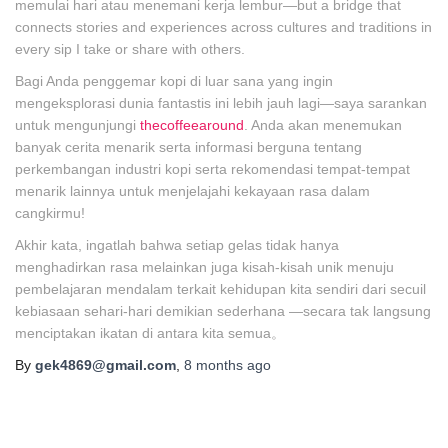
memulai hari atau menemani kerja lembur—but a bridge that
connects stories and experiences across cultures and traditions in
every sip I take or share with others.
Bagi Anda penggemar kopi di luar sana yang ingin
mengeksplorasi dunia fantastis ini lebih jauh lagi—saya sarankan
untuk mengunjungi
thecoffeearound
. Anda akan menemukan
banyak cerita menarik serta informasi berguna tentang
perkembangan industri kopi serta rekomendasi tempat-tempat
menarik lainnya untuk menjelajahi kekayaan rasa dalam
cangkirmu!
Akhir kata, ingatlah bahwa setiap gelas tidak hanya
menghadirkan rasa melainkan juga kisah-kisah unik menuju
pembelajaran mendalam terkait kehidupan kita sendiri dari secuil
kebiasaan sehari-hari demikian sederhana —secara tak langsung
menciptakan ikatan di antara kita semua。
By
gek4869@gmail.com
,
8 months
ago