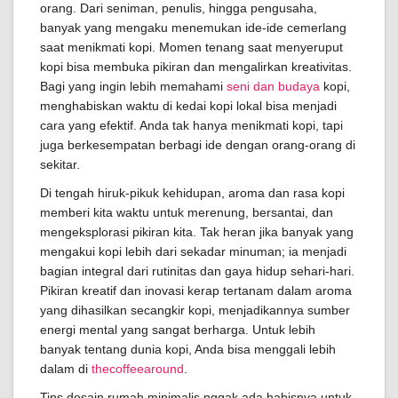
orang. Dari seniman, penulis, hingga pengusaha,
banyak yang mengaku menemukan ide-ide cemerlang
saat menikmati kopi. Momen tenang saat menyeruput
kopi bisa membuka pikiran dan mengalirkan kreativitas.
Bagi yang ingin lebih memahami
seni dan budaya
kopi,
menghabiskan waktu di kedai kopi lokal bisa menjadi
cara yang efektif. Anda tak hanya menikmati kopi, tapi
juga berkesempatan berbagi ide dengan orang-orang di
sekitar.
Di tengah hiruk-pikuk kehidupan, aroma dan rasa kopi
memberi kita waktu untuk merenung, bersantai, dan
mengeksplorasi pikiran kita. Tak heran jika banyak yang
mengakui kopi lebih dari sekadar minuman; ia menjadi
bagian integral dari rutinitas dan gaya hidup sehari-hari.
Pikiran kreatif dan inovasi kerap tertanam dalam aroma
yang dihasilkan secangkir kopi, menjadikannya sumber
energi mental yang sangat berharga. Untuk lebih
banyak tentang dunia kopi, Anda bisa menggali lebih
dalam di
thecoffeearound
.
Tips desain rumah minimalis nggak ada habisnya untuk